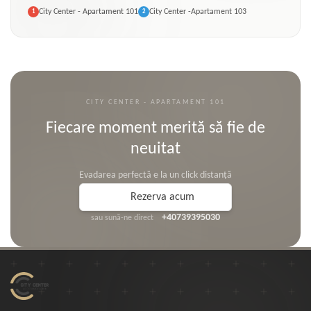
City Center - Apartament 101
City Center -Apartament 103
1
2
CITY CENTER - APARTAMENT 101
Fiecare moment merită să fie de
neuitat
Evadarea perfectă e la un click distanță
Rezerva acum
+40739395030
sau sună-ne direct