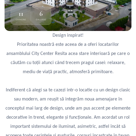
11
6
CAMERE
GALERIE
Design inspirat!
Prioritatea noastră este aceea de a oferi locatarilor
ansamblului City Center Resita acea stare interioară pe care o
căutăm cu toții atunci când trecem pragul casei: relaxare,
mediu de viață practic, atmosferă primitoare.
Indiferent că alegi sa te cazezi intr-o locatie cu un design clasic
sau modern, am reușit să integrăm noua amenajare în
conceptul mai larg de design, unde am pus accent pe elemente
decorative în trend, elegante și funcționale. Am acordat un rol
important sistemului de iluminat, asimetric, astfel încât să
acopere toate cerințele și gusturile, corpuri încastrate în tavan,