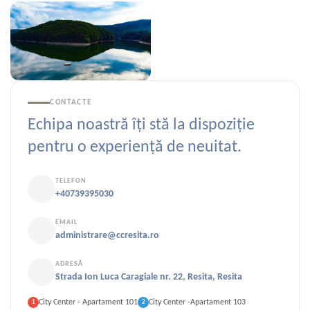
CONTACTE
Echipa noastră îți stă la dispoziție
pentru o experiență de neuitat.
TELEFON
+40739395030
EMAIL
administrare@ccresita.ro
ADRESĂ
Strada Ion Luca Caragiale nr. 22, Resita, Resita
City Center - Apartament 101
City Center -Apartament 103
1
2