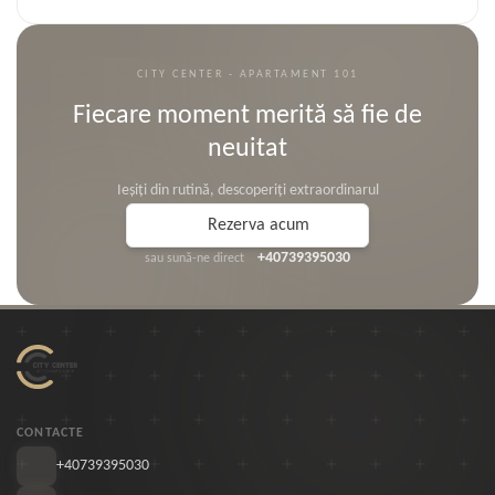
CITY CENTER - APARTAMENT 101
Fiecare moment merită să fie de
neuitat
Ieșiți din rutină, descoperiți extraordinarul
Rezerva acum
+40739395030
sau sună-ne direct
CONTACTE
+40739395030